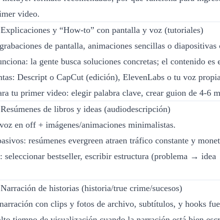
rimer video.
Explicaciones y “How-to” con pantalla y voz (tutoriales)
grabaciones de pantalla, animaciones sencillas o diapositivas 
unciona: la gente busca soluciones concretas; el contenido es 
tas: Descript o CapCut (edición), ElevenLabs o tu voz propia
ra tu primer video: elegir palabra clave, crear guion de 4-6 m
Resúmenes de libros y ideas (audiodescripción)
voz en off + imágenes/animaciones minimalistas.
pasivos: resúmenes evergreen atraen tráfico constante y moneti
: seleccionar bestseller, escribir estructura (problema → idea
Narración de historias (historia/true crime/sucesos)
arración con clips y fotos de archivo, subtítulos, y hooks fue
lto tiempo de visualización cuando la narración está bien escr