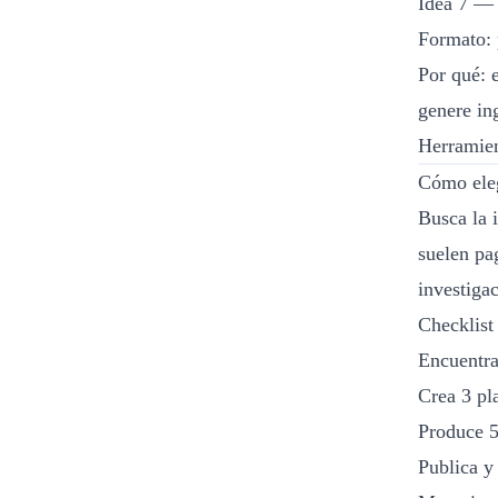
Idea 7 — 
Formato: 
Por qué: 
genere in
Herramien
Cómo eleg
Busca la 
suelen pa
investiga
Checklist
Encuentra
Crea 3 pla
Produce 5
Publica y 