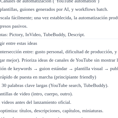
Canales de automatización ("YouTube automation")
plantillas, guiones generados por AI, y workflows batch.
escala fácilmente; una vez establecida, la automatización prod
gresos pasivos.
tas: Pictory, InVideo, TubeBuddy, Descript.
ir entre estas ideas
intersección entre: gusto personal, dificultad de producción, 
gar mejor). Prioriza ideas de canales de YouTube sin mostrar l
ción de keywords → guion estándar → plantilla visual → pub
 rápido de puesta en marcha (principiante friendly)
 30 palabras clave largas (YouTube search, TubeBuddy).
ntillas de video (intro, cuerpo, outro).
 videos antes del lanzamiento oficial.
optimiza: títulos, descripciones, capítulos, miniaturas.