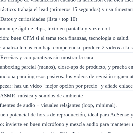
ráctico: trabaja el lead (primeros 15 segundos) y usa timesta
Datos y curiosidades (lista / top 10)
ontaje ágil de clips, texto en pantalla y voz en off.
ión: buen CPM si el tema toca finanzas, tecnología o salud.
: analiza temas con baja competencia, produce 2 videos a la
Reseñas y comparativas sin mostrar la cara
unboxing parcial (manos), close-ups de producto, y prueba e
unciona para ingresos pasivos: los videos de revisión sigue
zar: haz un video "mejor opción por precio" y añade enlaces 
 ASMR, música y sonidos de ambiente
fuentes de audio + visuales relajantes (loop, minimal).
buen potencial de horas de reproducción, ideal para AdSense 
co: invierte en buen micrófono y mezcla audio para mantener r