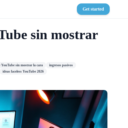
Get started
uTube sin mostrar
e YouTube sin mostrar la cara
ingresos pasivos
ideas faceless YouTube 2026