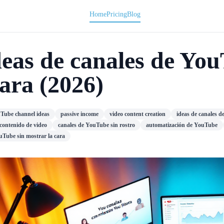
Home
Pricing
Blog
deas de canales de Yo
cara (2026)
uTube channel ideas
passive income
video content creation
ideas de canales d
 contenido de video
canales de YouTube sin rostro
automatización de YouTube
uTube sin mostrar la cara