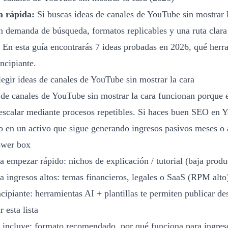
a rápida:
Si buscas ideas de canales de YouTube sin mostrar l
n demanda de búsqueda, formatos replicables y una ruta clar
). En esta guía encontrarás 7 ideas probadas en 2026, qué her
ncipiante.
legir ideas de canales de YouTube sin mostrar la cara
 de canales de YouTube sin mostrar la cara funcionan porque e
escalar mediante procesos repetibles. Si haces buen SEO en Y
o en un activo que sigue generando ingresos pasivos meses o
swer box
a empezar rápido: nichos de explicación / tutorial (baja produ
a ingresos altos: temas financieros, legales o SaaS (RPM alto
ncipiante: herramientas AI + plantillas te permiten publicar d
 esta lista
 incluye: formato recomendado, por qué funciona para ingreso