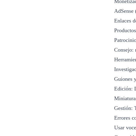
Monetizac
AdSense (
Enlaces de
Productos 
Patrocinio
Consejo: 
Herramie
Investiga
Guiones y
Edición: 
Miniatura
Gestión: 
Errores c
Usar voce