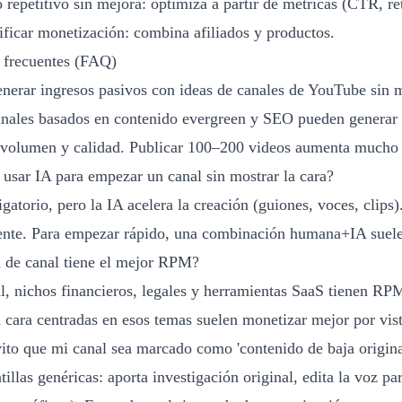
 repetitivo sin mejora: optimiza a partir de métricas (CTR, re
ificar monetización: combina afiliados y productos.
 frecuentes (FAQ)
nerar ingresos pasivos con ideas de canales de YouTube sin m
anales basados en contenido evergreen y SEO pueden generar i
n volumen y calidad. Publicar 100–200 videos aumenta mucho l
 usar IA para empezar un canal sin mostrar la cara?
gatorio, pero la IA acelera la creación (guiones, voces, clips).
te. Para empezar rápido, una combinación humana+IA suele
 de canal tiene el mejor RPM?
l, nichos financieros, legales y herramientas SaaS tienen RP
a cara centradas en esos temas suelen monetizar mejor por vist
to que mi canal sea marcado como 'contenido de baja origina
tillas genéricas: aporta investigación original, edita la voz p