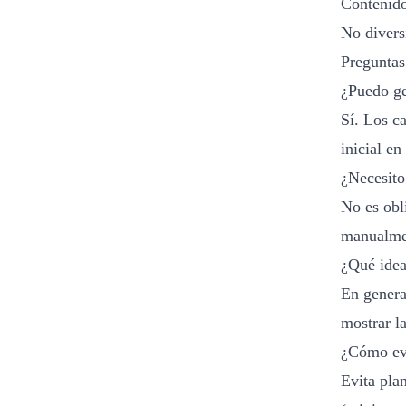
Contenido
No divers
Preguntas
¿Puedo ge
Sí. Los c
inicial e
¿Necesito
No es obli
manualmen
¿Qué idea
En genera
mostrar l
¿Cómo evi
Evita plan