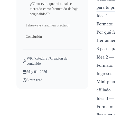
¿Cómo evito que mi canal sea
para tu p
marcado como 'contenido de baja
originalidad'?
Idea 1 — 
Formato: 
Takeaways (resumen práctico)
Por qué f
Conclusión
Herramien
3 pasos pa
Idea 2 — 
WK','category':'Creación de
contenido
Formato: 
May 01, 2026
Ingresos 
6 min read
Mini-plan
afiliado.
Idea 3 — 
Formato: n
Por qué: a